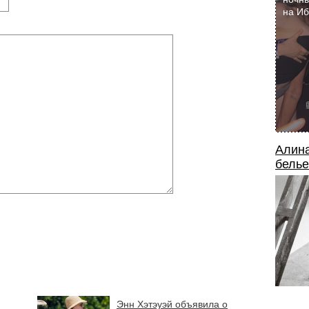
на И
Алина
белье
Энн Хэтэуэй объявила о