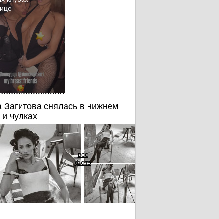
бице
 Загитова снялась в нижнем
 и чулках
все
фото