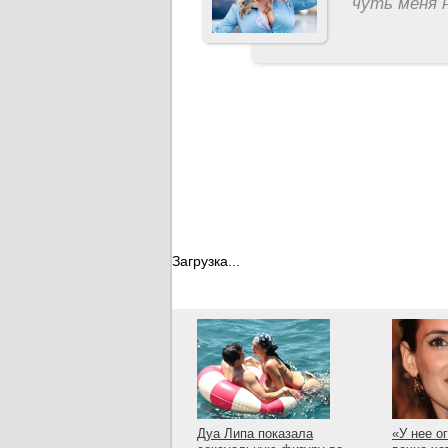
чуть меня н
Загрузка...
Дуа Липа показала
«У нее о