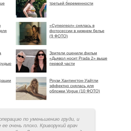
gue
третьей беременности
в
«Супергерл» снялась в
 для
фотосессии в нижнем белье
(9 ФОТО)
а
Зрители оценили фильм
«Дьявол носит Prada 2» выше
грудью
первой части
ерации
Роузи Хантингтон-Уайтли
эффектно снялась для
обложки Vogue (10 ФОТО)
операцию по уменьшению груди, и
 ее очень плохо. Криворукий врач