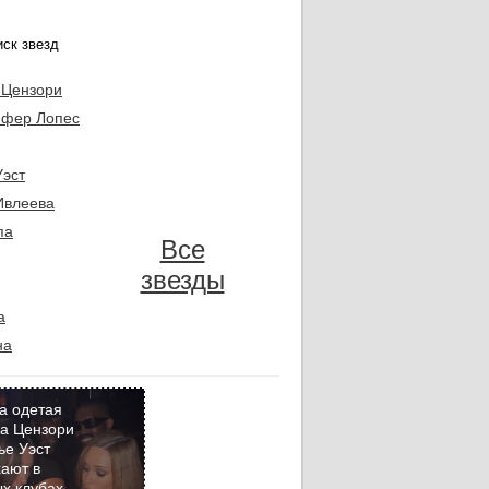
 Цензори
фер Лопес
Уэст
Ивлеева
па
Все
звезды
а
на
а одетая
а Цензори
ье Уэст
Кадр
ают в
дня
х клубах