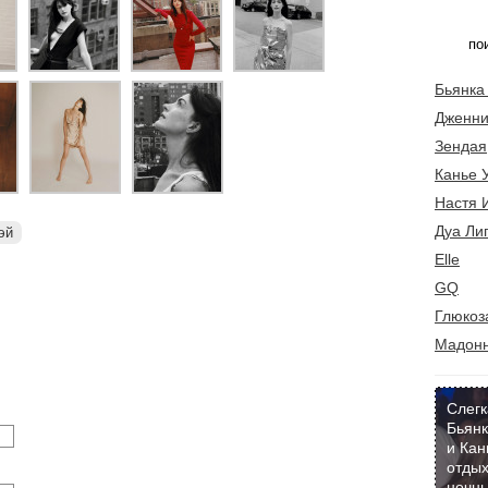
Бьянка
Дженни
Зендая
Канье 
Настя 
Дуа Ли
эй
Elle
GQ
Глюкоз
Мадон
Слегк
Бьянк
и Кан
отдых
ночны