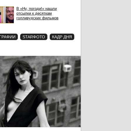
В «Ну, погоди!» нашли
отсылки к десяткам
голливудских фильмов
ГРАФИИ
STARФОТО
КАДР ДНЯ