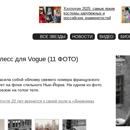
Хэллоуин 2025: самые яркие
костюмы зарубежных и
российских знаменитостей
STAR
ФОТО
ВСЕ ЗВЕЗДЫ
НОВОСТИ
ВИДЕО
БИО
4
плесс для Vogue (11 ФОТО)
ноября
2024
расила собой обложку свежего номера французского
ует на фоне стильного Нью-Йорка. На одном из фото
резом на голое тело.
пустя 20 лет вернется к своей роли в «Дневниках