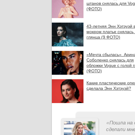
штанов снялась для Vo
(ФОТО)
43-летняя Энн Хэтэуэй 
мокром платье снялась
глянца (9 ФОТО)
«Мечта сбылась». Арин
Соболенко снялась для
обложки Vogue с голой 
(ФОТО)
Какие пластические оп
сделала Энн Хэтэуэй?
«
Пошла на 
сделали мне