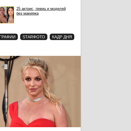
25 актрис, певиц и моделей
без макияжа
ГРАФИИ
STARФОТО
КАДР ДНЯ