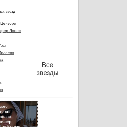
 Цензори
фер Лопес
Уэст
Ивлеева
па
Все
звезды
а
на
шего
го дня
желает
Кадр
нифер
дня
 из Италии