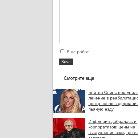
Я не робот
Смотрите еще
Бритни Спирс поступил
лечение в реабилитаци
центр после задержания
пьяную езду
Инфляция добралась и 
корпоративов: цены на
выступления звезд резк