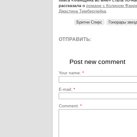
Книга «Женщина во мне» стала по-нас
рассказала о
романе с Колином Фарр
Джастина Тимберлейка
.
Бритни Спирс
Гонорары звез
ОТПРАВИТЬ:
Post new comment
Your name:
*
E-mail:
*
Comment:
*