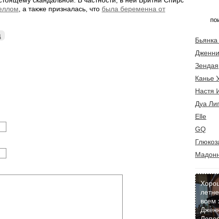
тоящему скандальной. В частности, в ней Бритни Спирс
еллом
, а также призналась, что
была беременна от
д
Бьянка
Дженни
Зендая
Канье 
Настя 
Дуа Ли
Elle
GQ
Глюкоз
Мадон
Хоро
летне
всем 
Джен
Лопес