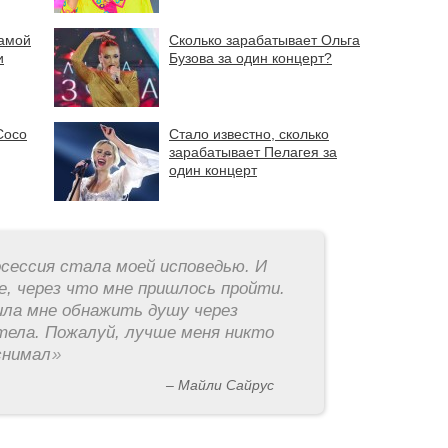
самой
Сколько зарабатывает Ольга
и
Бузова за один концерт?
Сосо
Стало известно, сколько
зарабатывает Пелагея за
один концерт
ессия стала моей исповедью. И
е, через что мне пришлось пройти.
ила мне обнажить душу через
тела. Пожалуй, лучше меня никто
снимал
»
– Майли Сайрус