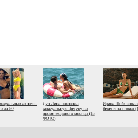
ексуальные актрисы
Дуа Липа показала
Ирина Шейк сняла
те за 50
сексуальную фигуру во
бикини на пляже 
время медового месяца (15
ФОТО)