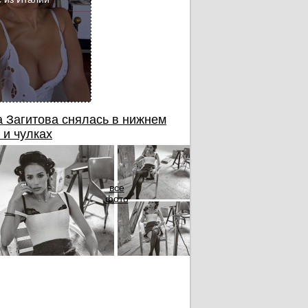
 Загитова снялась в нижнем
 и чулках
все
фото