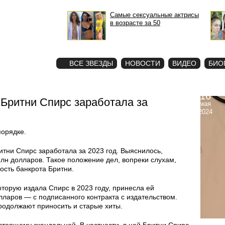
Самые сексуальные актрисы
в возрасте за 50
STAR
ФОТО
ВСЕ ЗВЕЗДЫ
НОВОСТИ
ВИДЕО
БИО
16
 Бритни Спирс заработала за
мая
2024
порядке.
ритни Спирс заработала за 2023 год. Выяснилось,
лн долларов. Такое положение дел, вопреки слухам,
ость банкрота Бритни.
орую издала Спирс в 2023 году, принесла ей
лларов — с подписанного контракта с издательством.
родолжают приносить и старые хиты.