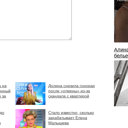
Алина
белье
а на
Долина снизила гонорар
онный
после «отмены» из-за
 за
скандала с квартирой
до
Стало известно, сколько
зарабатывает Елена
о
Малышева