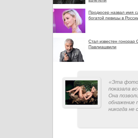
взлетели
Продюсер назвал имя 
богатой певицы в Росси
Стал известен гонорар 
Павлиашвили
«
Эта фотос
показала вс
Она позвол
обнажение 
никогда не 