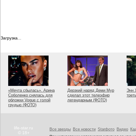
Загрузка...
«Мечта сбылась». Арина
Дерзкий наряд Деми Мур
Энн 
Соболенко снялась для
сделал этот телеэфир
трет
обложки Vogue с голой
легендарным (ФОТО)
грудью (ФОТО)
life-star.ru
Все звезды
Все новости
Starфото
Видео
Ка
© 18+