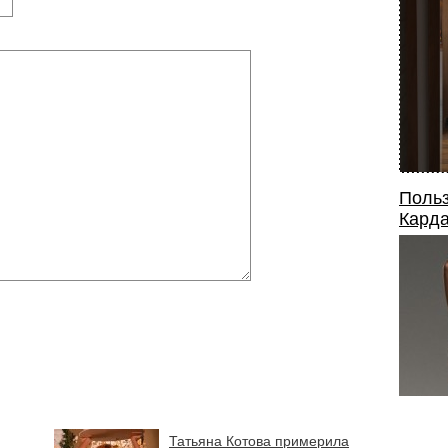
Польз
Карда
Татьяна Котова примерила