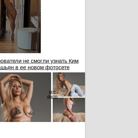
ователи не смогли узнать Ким
шьян в ее новом фотосете
все
фото