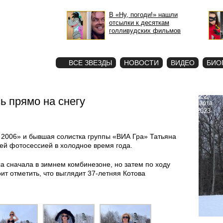
В «Ну, погоди!» нашли
отсылки к десяткам
голливудских фильмов
STAR
ФОТО
ВСЕ ЗВЕЗДЫ
НОВОСТИ
ВИДЕО
БИО
22
ь прямо на снегу
марта
2023
 2006» и бывшая солистка группы «ВИА Гра» Татьяна
ей фотосессией в холодное время года.
а сначала в зимнем комбинезоне, но затем по ходу
ит отметить, что выглядит 37-летняя Котова