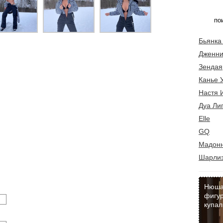
Бьянка
Дженни
Зендая
Канье 
Настя 
Дуа Ли
Elle
GQ
Мадон
Шарлиз
Нюша
фигур
купал