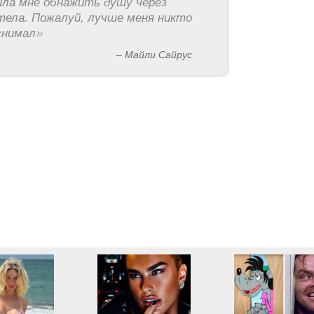
ила мне обнажить душу через
тела. Пожалуй, лучше меня никто
снимал
»
– Майли Сайрус