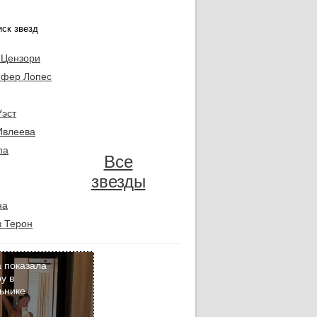
 Цензори
фер Лопес
Уэст
Ивлеева
па
Все
звезды
на
 Терон
 показала
у в
ьнике
Кадр
дня