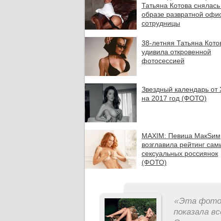
Татьяна Котова снялась
образе развратной офи
сотрудницы
38-летняя Татьяна Кото
удивила откровенной
фотосессией
Звездный календарь от
на 2017 год (ФОТО)
MAXIM: Певица МакSим
возглавила рейтинг сам
сексуальных россиянок
(ФОТО)
«
Эта фотос
показала вс