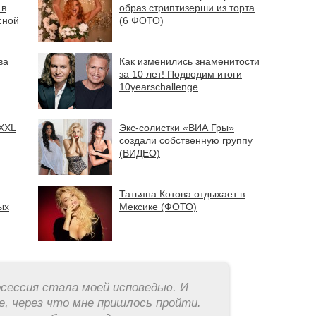
 в
образ стриптизерши из торта
сной
(6 ФОТО)
ва
Как изменились знаменитости
за 10 лет! Подводим итоги
10yearschallenge
 XXL
Экс-солистки «ВИА Гры»
создали собственную группу
(ВИДЕО)
Татьяна Котова отдыхает в
ых
Мексике (ФОТО)
ессия стала моей исповедью. И
е, через что мне пришлось пройти.