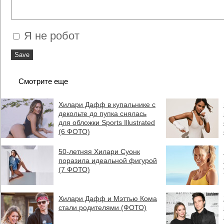
Я не робот
Смотрите еще
Хилари Дафф в купальнике с
декольте до пупка снялась
для обложки Sports Illustrated
(6 ФОТО)
50-летняя Хилари Суонк
поразила идеальной фигурой
(7 ФОТО)
Хилари Дафф и Мэттью Кома
стали родителями (ФОТО)