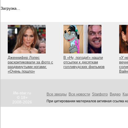
Загрузка...
Дженнифер Лопес
В «Ну, погоди!» нашли
«У н
раскритиковали за фото с
отсылки к десяткам
вечн
раздвинутыми ногами:
голливудских фильмов
соли
«Очень пошло»
Вайн
life-star.ru
Все звезды
Все новости
Starфото
Видео
Ка
© 18+
При цитировании материалов активная ссылка на
2008-2026