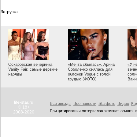
Загрузка...
Оскаровская вечеринка
«Мечта сбылась». Арина
«У н
Vanity Fair: самые дерзкие
Соболенко снялась для
вечн
наряды
обложки Vogue с голой
соли
грудью (ФОТО)
Вайн
life-star.ru
Все звезды
Все новости
Starфото
Видео
Ка
© 18+
При цитировании материалов активная ссылка на
2008-2026