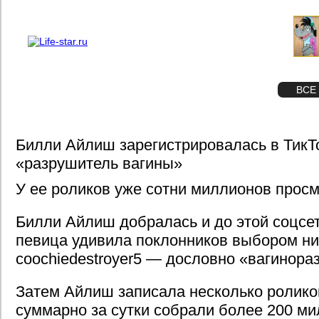
О проекте
Реклама
STAR
ФОТО
ВСЕ
Билли Айлиш зарегистрировалась в ТикТ
«разрушитель вагины»
У ее роликов уже сотни миллионов просм
Билли Айлиш добралась и до этой соцсет
певица удивила поклонников выбором ни
coochiedestroyer5 — дословно «вагинора
Затем Айлиш записала несколько ролико
суммарно за сутки собрали более 200 м