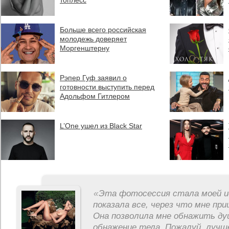
топлесс
Больше всего российская
молодежь доверяет
Моргенштерну
Рэпер Гуф заявил о
готовности выступить перед
Адольфом Гитлером
L’One ушел из Black Star
«
Эта фотосессия стала моей и
показала все, через что мне пр
Она позволила мне обнажить ду
обнажение тела. Пожалуй, лучш