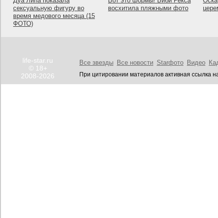
Дуа Липа показала
Вот это формы! Биби Рекса
Оска
сексуальную фигуру во
восхитила пляжными фото
цере
время медового месяца (15
ФОТО)
life-star.ru
Все звезды
Все новости
Starфото
Видео
Ка
© 18+
При цитировании материалов активная ссылка на
2008-2026