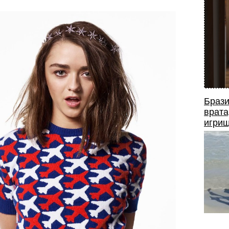
Брази
врата
игрищ