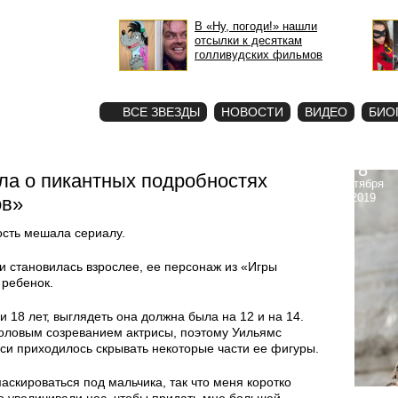
В «Ну, погоди!» нашли
отсылки к десяткам
голливудских фильмов
STAR
ФОТО
ВСЕ ЗВЕЗДЫ
НОВОСТИ
ВИДЕО
БИО
8
ла о пикантных подробностях
октября
2019
ов»
ость мешала сериалу.
и становилась взрослее, ее персонаж из «Игры
 ребенок.
и 18 лет, выглядеть она должна была на 12 и на 14.
половым созреванием актрисы, поэтому Уильямс
си приходилось скрывать некоторые части ее фигуры.
аскироваться под мальчика, так что меня коротко