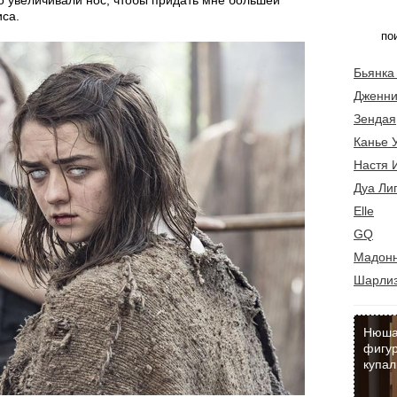
но увеличивали нос, чтобы придать мне большей
иса.
Бьянка
Дженни
Зендая
Канье 
Настя 
Дуа Ли
Elle
GQ
Мадон
Шарлиз
Нюша
фигур
купал