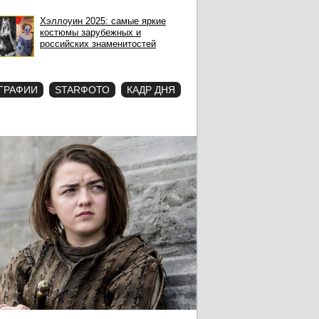
Хэллоуин 2025: самые яркие
костюмы зарубежных и
российских знаменитостей
ГРАФИИ
STARФОТО
КАДР ДНЯ