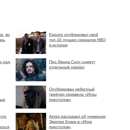
а, во
Esquire опубликовал свой
знь
топ-10 лучших сериалов HBO
в истории
у над
Про Джона Сноу снимут
отдельный сериал
Опубликован дебютный
трейлер приквела «Игры
тью
престолов»
 что
Актер рассказал об унижении
Эмилии Кларк в «Игре
аться
престолов»