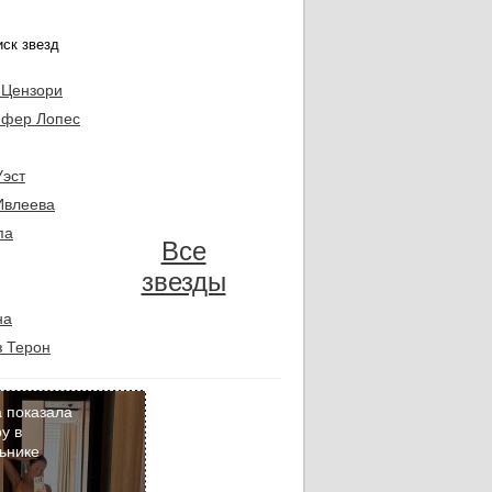
 Цензори
фер Лопес
Уэст
Ивлеева
па
Все
звезды
на
 Терон
 показала
у в
ьнике
Кадр
дня