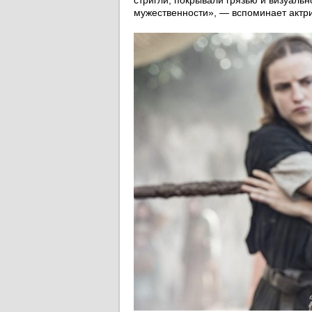
стригли, покрывали грязью и визуаль
мужественности», ― вспоминает актр