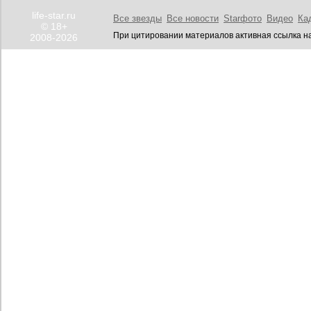
life-star.ru
Все звезды
Все новости
Starфото
Видео
Ка
© 18+
При цитировании материалов активная ссылка на
2008-2026