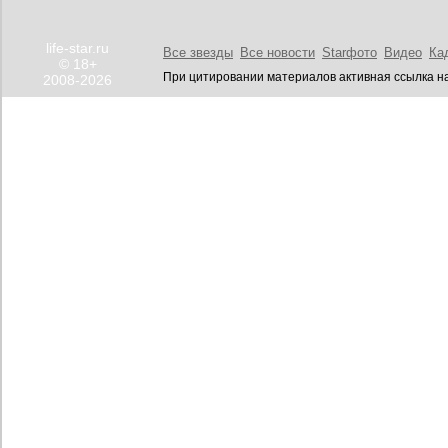
life-star.ru
Все звезды
Все новости
Starфото
Видео
Ка
© 18+
При цитировании материалов активная ссылка на
2008-2026