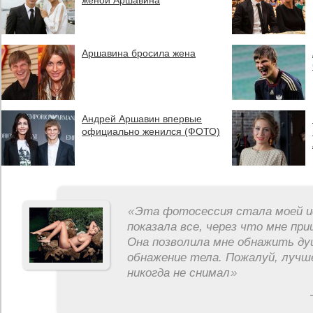
женой Аршавина
Аршавина бросила жена
Андрей Аршавин впервые
официально женился (ФОТО)
«
Эта фотосессия стала моей и
показала все, через что мне пр
Она позволила мне обнажить ду
обнажение тела. Пожалуй, лучш
никогда не снимал
»