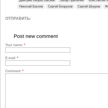
Дмитрий Хворостовский
Захар Прилепин
Константин 
Николай Басков
Сергей Безруков
Сергей Шнуров
Ф
ОТПРАВИТЬ:
Post new comment
Your name:
*
E-mail:
*
Comment:
*