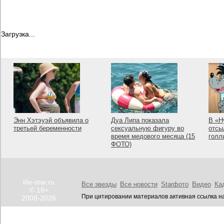
Загрузка...
Энн Хэтэуэй объявила о
Дуа Липа показала
В «Н
третьей беременности
сексуальную фигуру во
отсы
время медового месяца (15
голл
ФОТО)
life-star.ru
Все звезды
Все новости
Starфото
Видео
Ка
© 18+
При цитировании материалов активная ссылка на
2008-2026