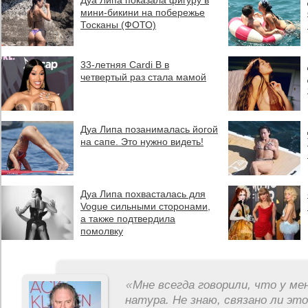
Дуа Липа показала фигуру в
мини-бикини на побережье
Тосканы (ФОТО)
33-летняя Cardi B в
четвертый раз стала мамой
Дуа Липа позанималась йогой
на сапе. Это нужно видеть!
Дуа Липа похвасталась для
Vogue сильными сторонами,
а также подтвердила
помолвку
«
Мне всегда говорили, что у ме
натура. Не знаю, связано ли эт