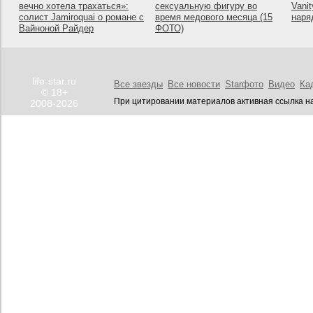
вечно хотела трахаться»:
сексуальную фигуру во
Vanit
солист Jamiroquai о романе с
время медового месяца (15
наря
Вайноной Райдер
ФОТО)
life-star.ru
Все звезды
Все новости
Starфото
Видео
Ка
© 18+
При цитировании материалов активная ссылка на
2008-2026