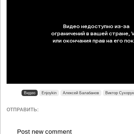
Видео
Enjoykin
Алексей Балабанов
Виктор Сухору
ОТПРАВИТЬ:
Post new comment