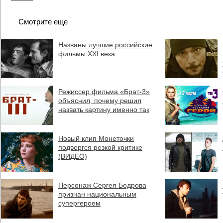
Смотрите еще
Названы лучшие российские
фильмы XXI века
Режиссер фильма «Брат-3»
объяснил, почему решил
назвать картину именно так
Новый клип Монеточки
подвергся резкой критике
(ВИДЕО)
Персонаж Сергея Бодрова
признан национальным
супергероем