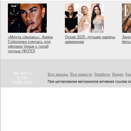
«Мечта сбылась». Арина
Оскар 2025: лучшие наряды
Зенд
Соболенко снялась для
церемонии
бель
обложки Vogue с голой
грудью (ФОТО)
life-star.ru
Все звезды
Все новости
Starфото
Видео
Ка
© 18+
При цитировании материалов активная ссылка на
2008-2026