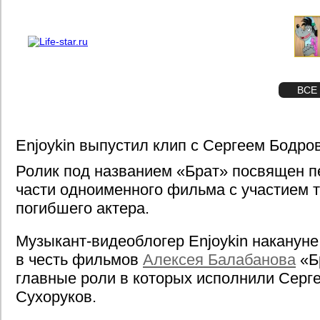
О проекте
Реклама
STAR
ФОТО
ВСЕ
Enjoykin выпустил клип с Сергеем Бодр
Ролик под названием «Брат» посвящен п
части одноименного фильма с участием т
погибшего актера.
Музыкант-видеоблогер Enjoykin наканун
в честь фильмов
Алексея Балабанова
«Бр
главные роли в которых исполнили Серге
Сухоруков.