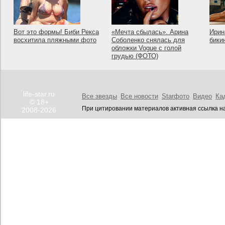
Вот это формы! Биби Рекса
«Мечта сбылась». Арина
Ирин
восхитила пляжными фото
Соболенко снялась для
бики
обложки Vogue с голой
грудью (ФОТО)
life-star.ru
Все звезды
Все новости
Starфото
Видео
Ка
© 18+
При цитировании материалов активная ссылка на
2008-2026