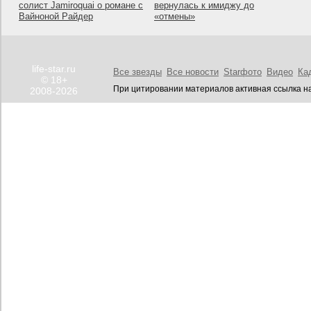
солист Jamiroquai о романе с
вернулась к имиджу до
Вайноной Райдер
«отмены»
life-star.ru
Все звезды
Все новости
Starфото
Видео
Ка
© 18+
При цитировании материалов активная ссылка на
2008-2026