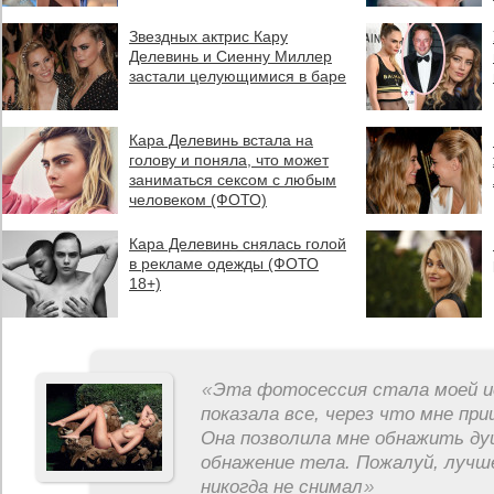
Звездных актрис Кару
Делевинь и Сиенну Миллер
застали целующимися в баре
Кара Делевинь встала на
голову и поняла, что может
заниматься сексом с любым
человеком (ФОТО)
Кара Делевинь снялась голой
в рекламе одежды (ФОТО
18+)
«
Эта фотосессия стала моей и
показала все, через что мне пр
Она позволила мне обнажить ду
обнажение тела. Пожалуй, лучш
никогда не снимал
»