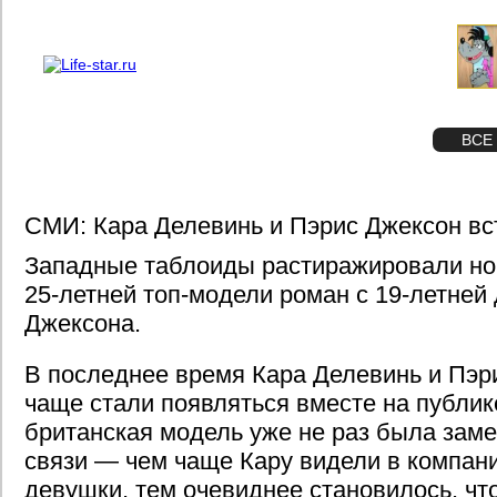
О проекте
Реклама
STAR
ФОТО
ВСЕ
СМИ: Кара Делевинь и Пэрис Джексон в
Западные таблоиды растиражировали ново
25-летней топ-модели роман с 19-летней
Джексона.
В последнее время Кара Делевинь и Пэр
чаще стали появляться вместе на публике
британская модель уже не раз была заме
связи — чем чаще Кару видели в компани
девушки, тем очевиднее становилось, чт