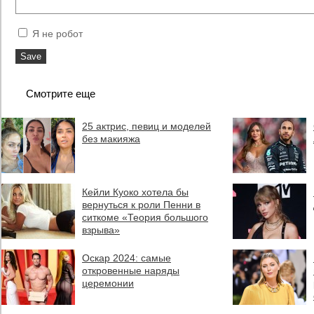
Я не робот
Смотрите еще
25 актрис, певиц и моделей
без макияжа
Кейли Куоко хотела бы
вернуться к роли Пенни в
ситкоме «Теория большого
взрыва»
Оскар 2024: самые
откровенные наряды
церемонии