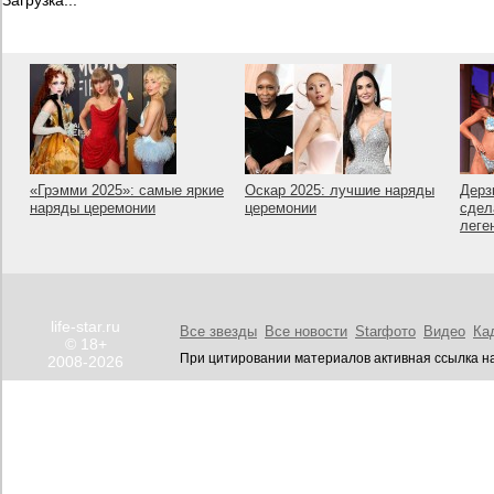
Загрузка...
«Грэмми 2025»: самые яркие
Оскар 2025: лучшие наряды
Дерз
наряды церемонии
церемонии
сдел
леге
life-star.ru
Все звезды
Все новости
Starфото
Видео
Ка
© 18+
При цитировании материалов активная ссылка на
2008-2026