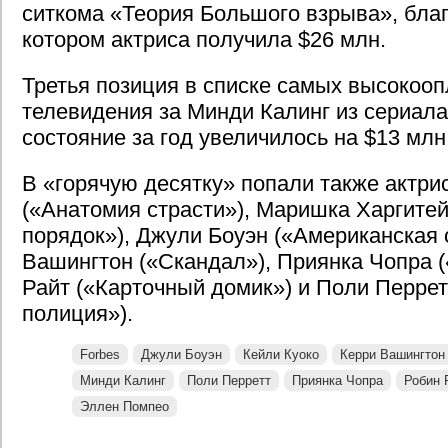
ситкома «Теория Большого взрыва», бла
котором актриса получила $26 млн.
Третья позиция в списке самых высокоо
телевидения за Минди Калинг из сериала
состояние за год увеличилось на $13 млн
В «горячую десятку» попали также актр
(«Анатомия страсти»), Маришка Харгитей
порядок»), Джули Боуэн («Американская 
Вашингтон («Скандал»), Приянка Чопра (
Райт («Карточный домик») и Поли Перрет
полиция»).
Forbes
Джули Боуэн
Кейли Куоко
Керри Вашингтон
Минди Калинг
Поли Перретт
Приянка Чопра
Робин 
Эллен Помпео