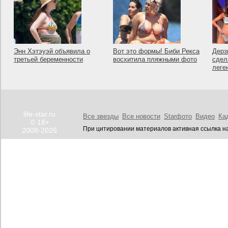
Энн Хэтэуэй объявила о
Вот это формы! Биби Рекса
Дерз
третьей беременности
восхитила пляжными фото
сдел
леге
life-star.ru
Все звезды
Все новости
Starфото
Видео
Ка
© 18+
При цитировании материалов активная ссылка на
2008-2026