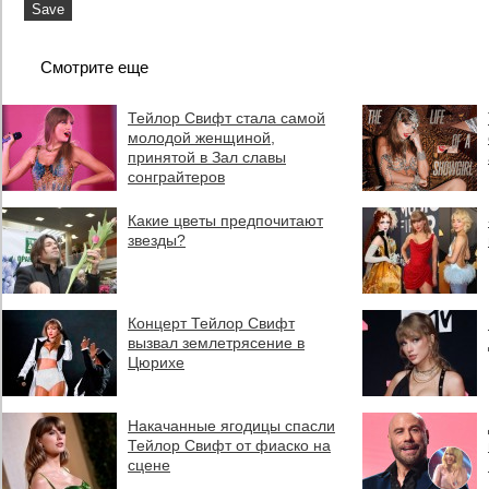
Смотрите еще
Тейлор Свифт стала самой
молодой женщиной,
принятой в Зал славы
сонграйтеров
Какие цветы предпочитают
звезды?
Концерт Тейлор Свифт
вызвал землетрясение в
Цюрихе
Накачанные ягодицы спасли
Тейлор Свифт от фиаско на
сцене