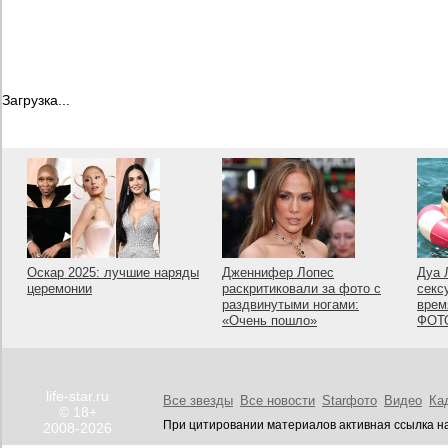
Загрузка...
Оскар 2025: лучшие наряды
Дженнифер Лопес
Дуа 
церемонии
раскритиковали за фото с
секс
раздвинутыми ногами:
врем
«Очень пошло»
ФОТ
life-star.ru
Все звезды
Все новости
Starфото
Видео
Ка
© 18+
При цитировании материалов активная ссылка на
2008-2026