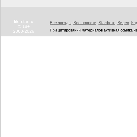
life-star.ru
Все звезды
Все новости
Starфото
Видео
Ка
© 18+
При цитировании материалов активная ссылка на
2008-2026