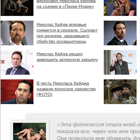
вдохновил Николаса Кейджа
на съемки в «Пауке-Нуаре»
Николас Кейдж впервые
снимется в сериале. Сыграет
гея-реднека, заказавшего
убийство зоозащитницы
Николас Кейдж решил
завершить актерскую карьеру
В честь Николаса Кейджа
назвали японское лакомство
(ФОТО)
«
Эта фотосессия стала моей и
показала все, через что мне пр
Она позволила мне обнажить ду