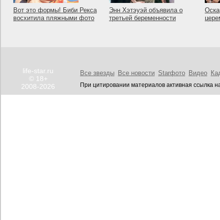
Вот это формы! Биби Рекса
Энн Хэтэуэй объявила о
Оска
восхитила пляжными фото
третьей беременности
цере
life-star.ru
Все звезды
Все новости
Starфото
Видео
Ка
© 18+
При цитировании материалов активная ссылка на
2008-2026