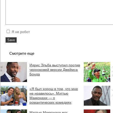
Я не робот
Смотрите еще
Идрис Эльба выступил против
чернокожей версии Джеймса
Бонда
«Я был хорош в том, что мне
не нравилось». Мэттью
Макконахи — о
романтических комедиях
Мэттью Макконахи мог