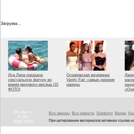
Загрузка...
Дуа Липа показала
Оскаровская вечеринка
Джен
сексуальную фигуру во
Vanity Fair: самые дерзкие
раск
время медового месяца (15
наряды
разд
ФОТО)
«Оче
life-star.ru
Все звезды
Все новости
Starфото
Видео
Ка
© 18+
При цитировании материалов активная ссылка на
2008-2026