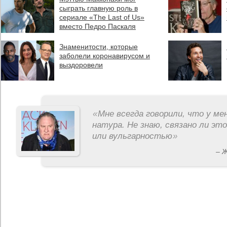
сыграть главную роль в
сериале «The Last of Us»
вместо Педро Паскаля
Знаменитости, которые
заболели коронавирусом и
выздоровели
«
Мне всегда говорили, что у ме
натура. Не знаю, связано ли эт
или вульгарностью
»
– 