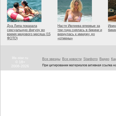
Дуа Липа показала
Настя Ивлеева впервые за
Ирин
сексуальную фигуру во
три года снялась в бикини и
бики
время медового месяца (15
вернулась к имиджу до
ФОТО)
«отмены»
life-star.ru
Все звезды
Все новости
Starфото
Видео
Ка
© 18+
При цитировании материалов активная ссылка на
2008-2026