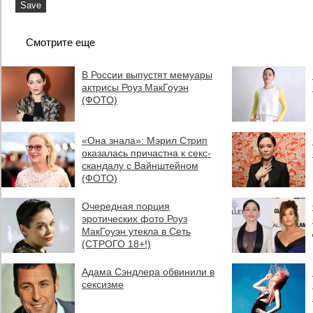
Смотрите еще
В России выпустят мемуары
актрисы Роуз МакГоуэн
(ФОТО)
«Она знала»: Мэрил Стрип
оказалась причастна к секс-
скандалу с Вайнштейном
(ФОТО)
Очередная порция
эротических фото Роуз
МакГоуэн утекла в Сеть
(СТРОГО 18+!)
Адама Сэндлера обвинили в
сексизме