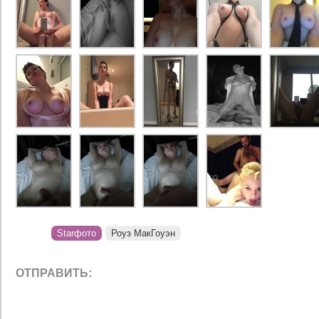
Starфото
Роуз МакГоуэн
ОТПРАВИТЬ: