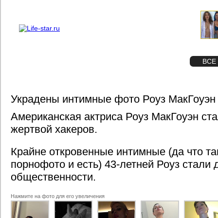
О проекте
Реклама
STAR
ФОТО
ВСЕ
Украдены интимные фото Роуз МакГоуэн
Американская актриса Роуз МакГоуэн ст
жертвой хакеров.
Крайне откровенные интимные (да что т
порнофото и есть) 43-летней Роуз стали
общественности.
Нажмите на фото для его увеличения