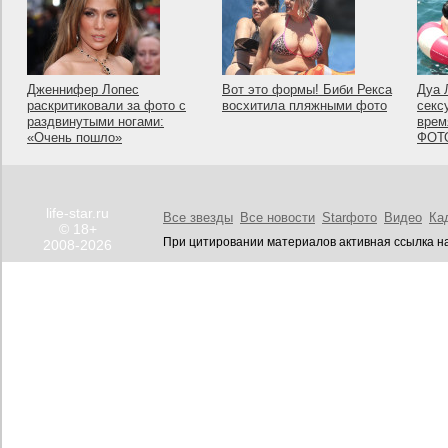
Дженнифер Лопес
Вот это формы! Биби Рекса
Дуа 
раскритиковали за фото с
восхитила пляжными фото
секс
раздвинутыми ногами:
врем
«Очень пошло»
ФОТ
life-star.ru
Все звезды
Все новости
Starфото
Видео
Ка
© 18+
При цитировании материалов активная ссылка на
2008-2026