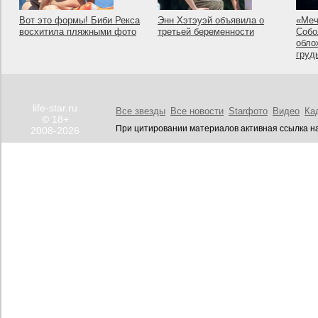
Вот это формы! Биби Рекса
Энн Хэтэуэй объявила о
«Меч
восхитила пляжными фото
третьей беременности
Собо
обло
груд
life-star.ru
Все звезды
Все новости
Starфото
Видео
Ка
© 18+
При цитировании материалов активная ссылка на
2008-2026