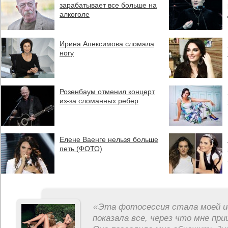
зарабатывает все больше на
алкоголе
Ирина Апексимова сломала
ногу
Розенбаум отменил концерт
из-за сломанных ребер
Елене Ваенге нельзя больше
петь (ФОТО)
«
Эта фотосессия стала моей и
показала все, через что мне пр