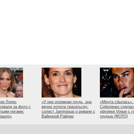
ер Лопес
«У нее огромная грудь, она
«Мечта сбылась».
ковали за фото с
вечно хотела трахаться»:
Соболенко снялас
тыми ногами:
солист Jamiroquai о романе с
обложки Vogue с г
пошло»
Вайноной Райдер
грудью (ФОТО)