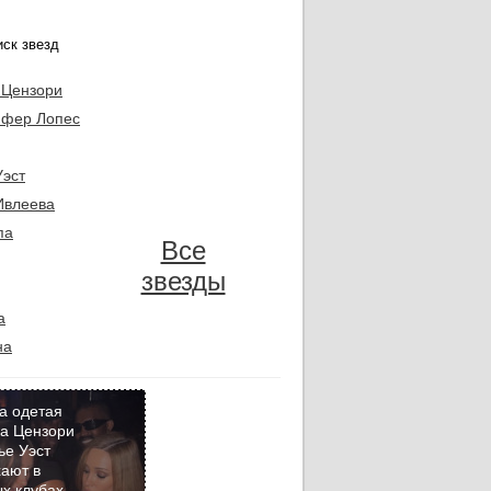
 Цензори
фер Лопес
Уэст
Ивлеева
па
Все
звезды
а
на
а одетая
а Цензори
ье Уэст
Кадр
ают в
дня
х клубах