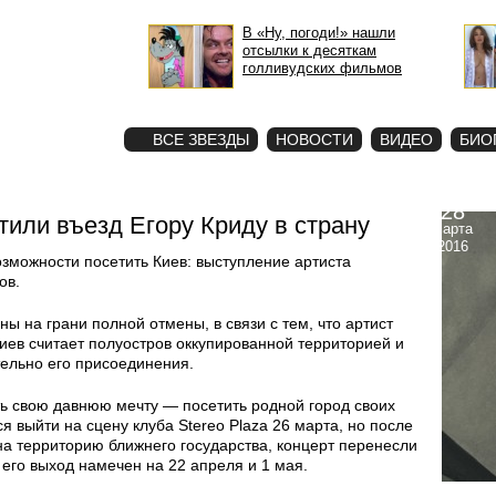
В «Ну, погоди!» нашли
отсылки к десяткам
голливудских фильмов
STAR
ФОТО
ВСЕ ЗВЕЗДЫ
НОВОСТИ
ВИДЕО
БИО
28
тили въезд Егору Криду в страну
марта
2016
зможности посетить Киев: выступление артиста
ов.
ны на грани полной отмены, в связи с тем, что артист
иев считает полуостров оккупированной территорией и
ельно его присоединения.
ь свою давнюю мечту — посетить родной город своих
 выйти на сцену клуба Stereo Plaza 26 марта, но после
 на территорию ближнего государства, концерт перенесли
 его выход намечен на 22 апреля и 1 мая.