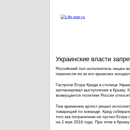
О проекте
Реклама
Украинские власти запре
Российский поп-исполнитель лишен во
перенесли из-за его крымских концерт
Гастроли Егора Крида в столице Украи
запланировал выступление в Крыму. К
возмущается политике России относит
Тем временем артист решил исполнит
товарищей по команде. Крид собирался
того как пограничник не пустил Егора
на 2 мая 2016 года. При этом в Крыму