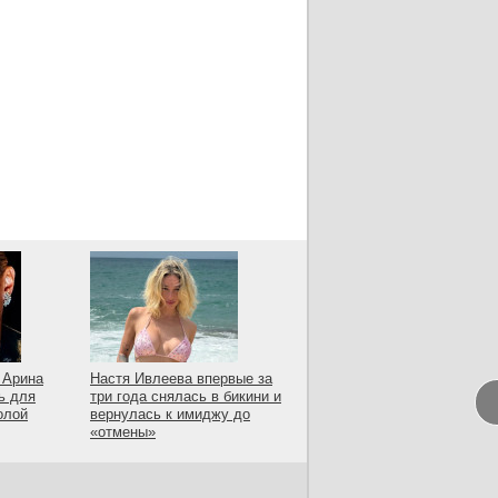
 Арина
Настя Ивлеева впервые за
ь для
три года снялась в бикини и
олой
вернулась к имиджу до
«отмены»