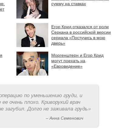
же.
сумму на ставках
ет
Егор Крид отказался от роли
Серкана в российской версии
сериала «Постучись в мою
дверь»
ая
Моргенштерн и Егор Крид
могут поехать на
«Евровидение»
операцию по уменьшению груди, и
 ее очень плохо. Криворукий врач
е загубил. Долго не заживала грудь
»
– Анна Семенович