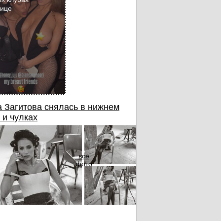
бице
 Загитова снялась в нижнем
 и чулках
все
фото