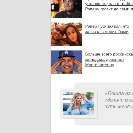
уголовное дело о грабе
Рэперу грозит до семи л
Рэпер Гуф заявил, что
завязал с женитьбами
Больше всего российск
молодежь доверяет
Моргенштерну
«
Пошла на 
сделали мне
чуть меня н