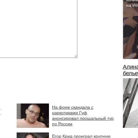
на И
Алина
белье
ы
На фоне скандала с
ю
наркотиками Гуф
анонсировал прощальный тур
по России
Егор Крид проиграл крупную