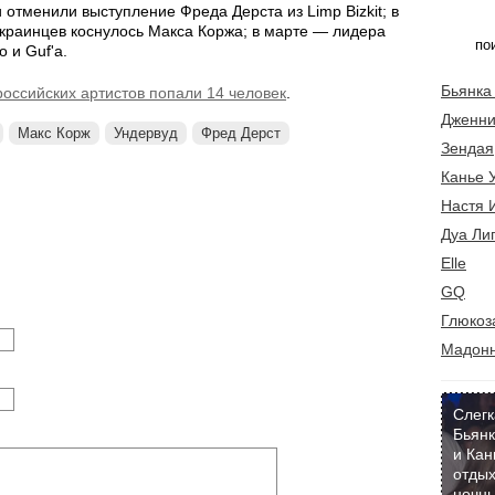
 отменили выступление Фреда Дерста из Limp Bizkit; в
краинцев коснулось Макса Коржа; в марте — лидера
 и Guf'а.
Бьянка
оссийских артистов попали 14 человек
.
Дженни
Макс Корж
Ундервуд
Фред Дерст
Зендая
Канье 
Настя 
Дуа Ли
Elle
GQ
Глюкоз
Мадон
Слегк
Бьянк
и Кан
отдых
ночны