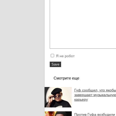
Я не робот
Смотрите еще
Гуф сообщил, что якоб
завершает музыкальну
карьеру
Против Гуфа возбудили