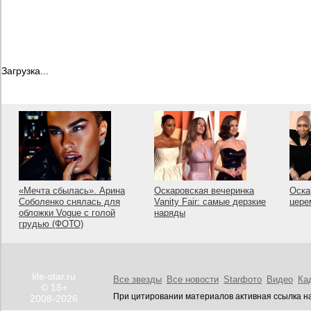
Загрузка...
«Мечта сбылась». Арина
Оскаровская вечеринка
Оска
Соболенко снялась для
Vanity Fair: самые дерзкие
цере
обложки Vogue с голой
наряды
грудью (ФОТО)
life-star.ru
Все звезды
Все новости
Starфото
Видео
Ка
© 18+
При цитировании материалов активная ссылка на
2008-2026