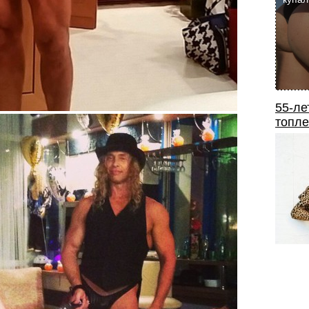
55-ле
топле