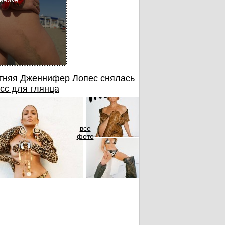
тняя Дженнифер Лопес снялась
сс для глянца
все
фото