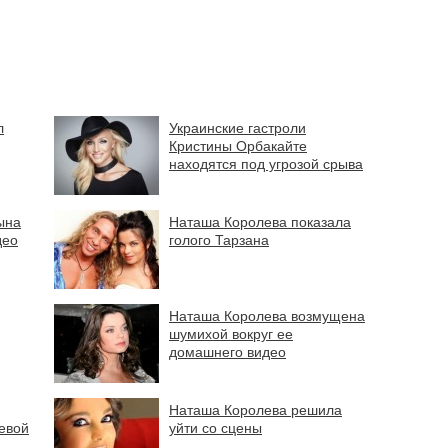
л
Украинские гастроли
Кристины Орбакайте
находятся под угрозой срыва
ына
Наташа Королева показала
део
голого Тарзана
Наташа Королева возмущена
шумихой вокруг ее
домашнего видео
Наташа Королева решила
евой
уйти со сцены