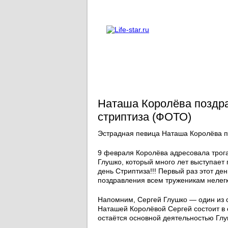
О проекте
Реклама
Наташа Королёва поздра
стриптиза (ФОТО)
Эстрадная певица Наташа Королёва п
9 февраля Королёва адресовала трог
Глушко, который много лет выступае
день Стриптиза!!! Первый раз этот де
поздравления всем труженикам нелегк
Напомним, Сергей Глушко — один из с
Наташей Королёвой Сергей состоит в 
остаётся основной деятельностью Глу