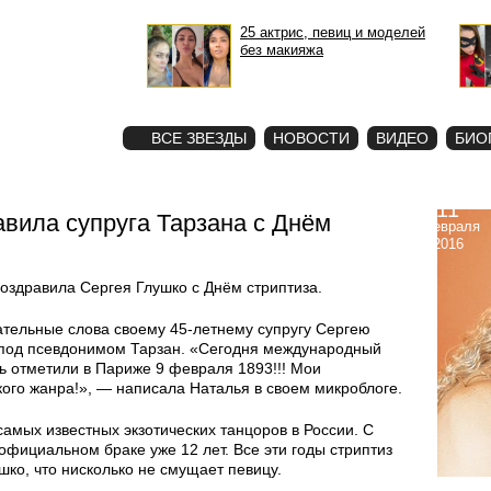
25 актрис, певиц и моделей
без макияжа
STAR
ФОТО
ВСЕ ЗВЕЗДЫ
НОВОСТИ
ВИДЕО
БИО
11
вила супруга Тарзана с Днём
февраля
2016
оздравила Сергея Глушко с Днём стриптиза.
ательные слова своему 45-летнему супругу Сергею
т под псевдонимом Тарзан. «Сегодня международный
нь отметили в Париже 9 февраля 1893!!! Мои
ого жанра!», — написала Наталья в своем микроблоге.
амых известных экзотических танцоров в России. С
официальном браке уже 12 лет. Все эти годы стриптиз
шко, что нисколько не смущает певицу.