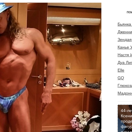
Бьянка
Дженни
Зендая
Канье 
Настя 
Дуа Ли
Elle
GQ
Глюкоз
Мадон
44-ле
Ксени
прод
фигур
купал