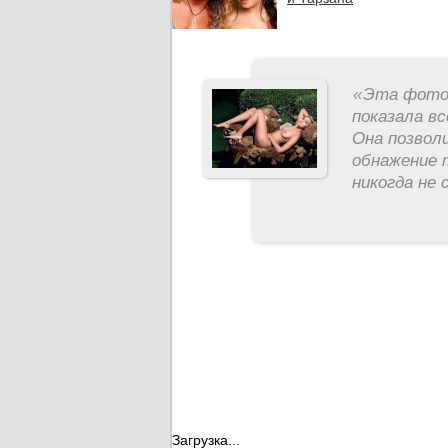
«
Эта фотос
показала вс
Она позвол
обнажение 
никогда не 
Загрузка...