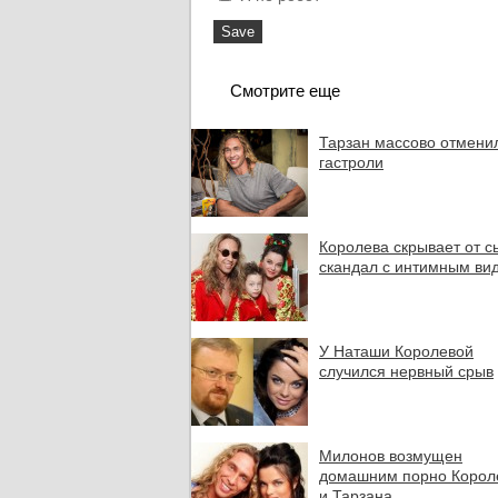
Смотрите еще
Тарзан массово отмени
гастроли
Королева скрывает от с
скандал с интимным ви
У Наташи Королевой
случился нервный срыв
Милонов возмущен
домашним порно Корол
и Тарзана