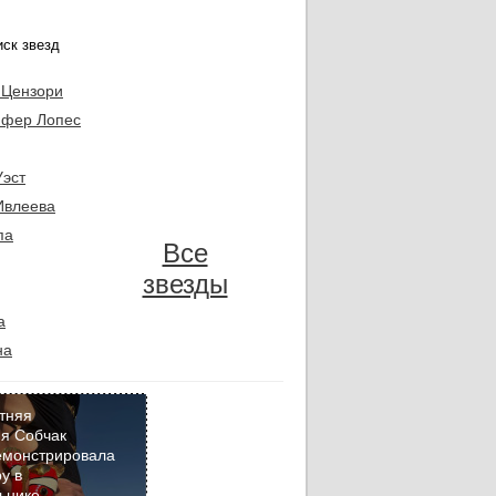
 Цензори
фер Лопес
Уэст
Ивлеева
па
Все
звезды
а
на
тняя
я Собчак
емонстрировала
Кадр
у в
дня
ьнике