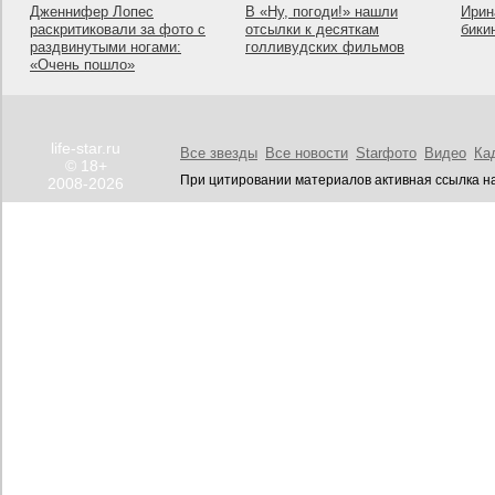
Дженнифер Лопес
В «Ну, погоди!» нашли
Ирин
раскритиковали за фото с
отсылки к десяткам
бики
раздвинутыми ногами:
голливудских фильмов
«Очень пошло»
life-star.ru
Все звезды
Все новости
Starфото
Видео
Ка
© 18+
При цитировании материалов активная ссылка на
2008-2026