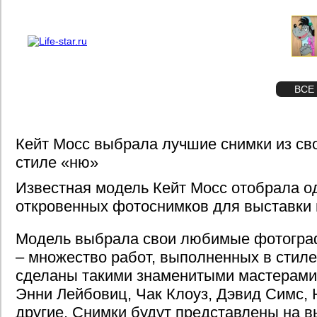
О проекте
Реклама
STAR
ФОТО
ВСЕ
Кейт Мосс выбрала лучшие снимки из сво
стиле «ню»
Известная модель Кейт Мосс отобрала о
откровенных фотоснимков для выставки 
Модель выбрала свои любимые фотограф
– множество работ, выполненных в стил
сделаны такими знаменитыми мастерами 
Энни Лейбовиц, Чак Клоуз, Дэвид Симс, 
другие. Снимки будут представлены на в