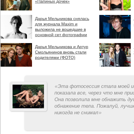
«Папиных дочек»
Дарья Мельникова снялась
для журнала Maxim и
выложила не вошедшие в
основной сет фотографии
Дарья Мельникова и Артур
Смольянинов вновь стали
родителями (ФОТО)
«
Эта фотосессия стала моей и
показала все, через что мне пр
Она позволила мне обнажить ду
обнажение тела. Пожалуй, лучш
никогда не снимал
»