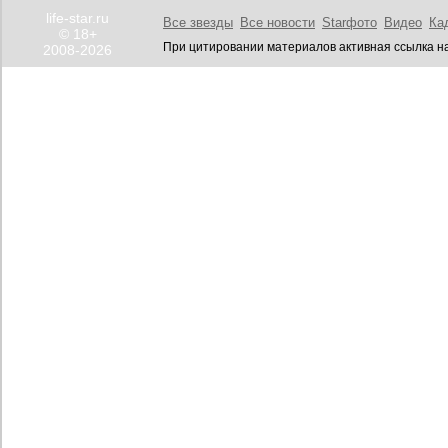
life-star.ru
Все звезды
Все новости
Starфото
Видео
Ка
© 18+
При цитировании материалов активная ссылка на
2008-2026