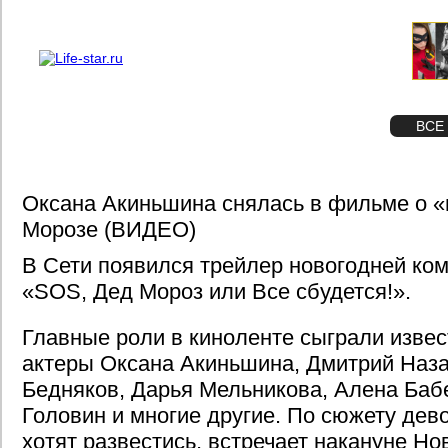
О проекте
Реклама
STAR
ФОТО
ВСЕ
Оксана Акиньшина снялась в фильме о 
Морозе (ВИДЕО)
В Сети появился трейлер новогодней ко
«SOS, Дед Мороз или Все сбудется!».
Главные роли в киноленте сыграли изве
актеры Оксана Акиньшина, Дмитрий Наза
Бедняков, Дарья Мельникова, Алена Баб
Головин и многие другие. По сюжету дево
хотят развестись, встречает накануне Но