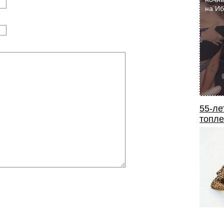
на И
55-ле
топле