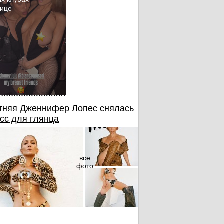
бице
тняя Дженнифер Лопес снялась
сс для глянца
все
фото