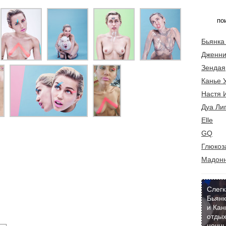
Бьянка
Дженни
Зендая
Канье 
Настя 
Дуа Ли
Elle
GQ
Глюкоз
Мадон
Слегк
Бьянк
и Кан
отдых
ночны