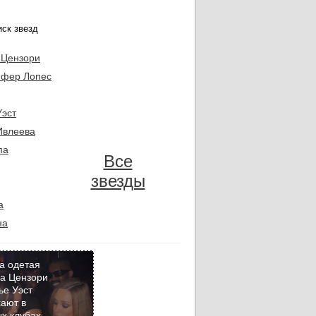
 Цензори
фер Лопес
Уэст
Ивлеева
па
Все
звезды
а
на
а одетая
а Цензори
ье Уэст
Кадр
ают в
дня
х клубах