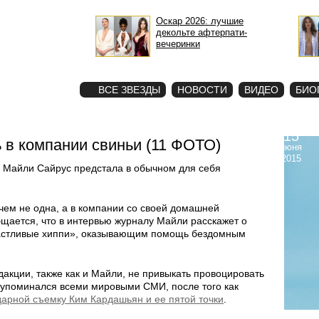
Оскар 2026: лучшие
декольте афтерпати-
вечеринки
STAR
ФОТО
ВСЕ ЗВЕЗДЫ
НОВОСТИ
ВИДЕО
БИО
15
 в компании свиньи (11 ФОТО)
июня
2015
а Майли Сайрус предстала в обычном для себя
чем не одна, а в компании со своей домашней
щается, что в интервью журналу Майли расскажет о
астливые хиппи», оказывающим помощь бездомным
едакции, также как и Майли, не привыкать провоцировать
r упоминался всеми мировыми СМИ, после того как
арной съемку Ким Кардашьян и ее пятой точки
.