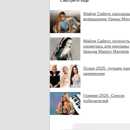
Смотрите еще
Майли Сайрус рассказа
возращении Ханны Мон
Майли Сайрус полност
разделась для рекламы
бренда Maison Margiela
Оскар 2025: лучшие на
церемонии
Грэмми-2025. Список
победителей