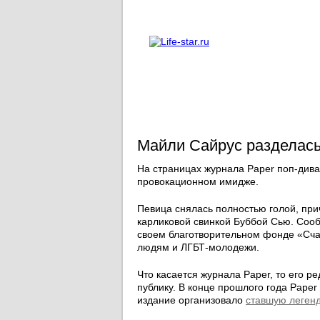
О проекте
Реклама
Майли Сайрус разделась
На страницах журнала Paper поп-див
провокационном имидже.
Певица снялась полностью голой, при
карликовой свинкой Буббой Сью. Сооб
своем благотворительном фонде «Сч
людям и ЛГБТ-молодежи.
Что касается журнала Paper, то его р
публику. В конце прошлого года Pape
издание организовало
ставшую легенд