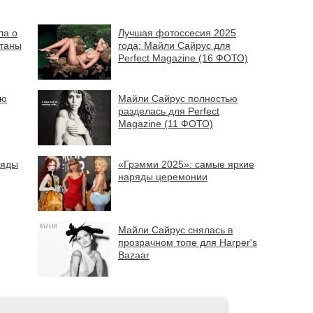
ла о
Лучшая фотоссесия 2025
таны
года: Майли Сайрус для
Perfect Magazine (16 ФОТО)
ью
Майли Сайрус полностью
разделась для Perfect
Magazine (11 ФОТО)
ряды
«Грэмми 2025»: самые яркие
наряды церемонии
Майли Сайрус снялась в
прозрачном топе для Harper's
Bazaar