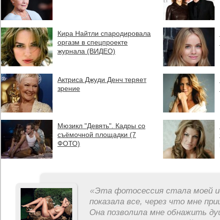
Кира Найтли спародировала
оргазм в спецпроекте
журнала (ВИДЕО)
Актриса Джуди Денч теряет
зрение
Мюзикл "Девять". Кадры со
съёмочной площадки (7
ФОТО)
«
Эта фотосессия стала моей и
показала все, через что мне пр
Она позволила мне обнажить ду