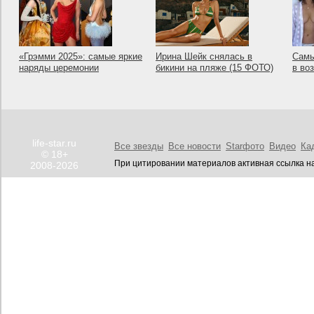
«Грэмми 2025»: самые яркие
Ирина Шейк снялась в
Самы
наряды церемонии
бикини на пляже (15 ФОТО)
в во
life-star.ru
Все звезды
Все новости
Starфото
Видео
Ка
© 18+
При цитировании материалов активная ссылка на
2008-2026