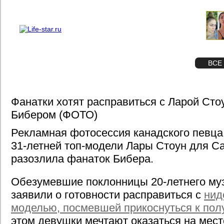
О проекте
Реклама
STAR
ФОТО
ВСЕ
Фанатки хотят расправиться с Ларой Стоу
Бибером (ФОТО)
Рекламная фотосессия канадского певца
31-летней топ-модели Лары Стоун для Cal
разозлила фанаток Бибера.
Обезумевшие поклонницы 20-летнего му
заявили о готовности расправиться с
нид
моделью, посмевшей прикоснуться к пол
этом девушки мечтают оказаться на мес