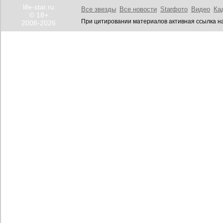
life-star.ru
Все звезды
Все новости
Starфото
Видео
Ка
© 18+
При цитировании материалов активная ссылка на
2008-2026