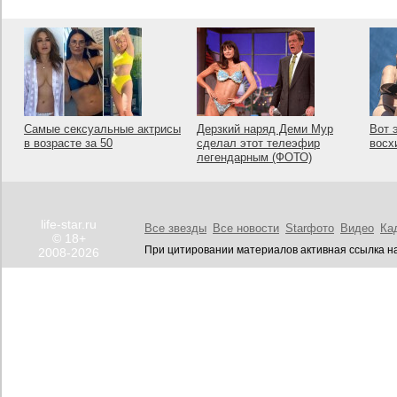
Самые сексуальные актрисы
Дерзкий наряд Деми Мур
Вот 
в возрасте за 50
сделал этот телеэфир
восх
легендарным (ФОТО)
life-star.ru
Все звезды
Все новости
Starфото
Видео
Ка
© 18+
При цитировании материалов активная ссылка на
2008-2026