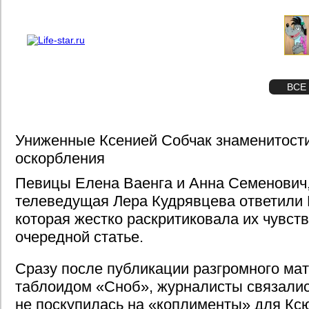
О проекте
Реклама
STAR
ФОТО
ВСЕ
Униженные Ксенией Собчак знаменитости
оскорбления
Певицы Елена Ваенга и Анна Семенович,
телеведущая Лера Кудрявцева ответили 
которая жестко раскритиковала их чувств
очередной статье.
Сразу после публикации разгромного ма
таблоидом «Сноб», журналисты связалис
не поскупилась на «коплименты» для Кс