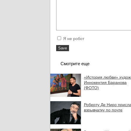
Я не робот
Смотрите еще
«История любви» худож
Иннокентия Баранова
(ФОТО)
Роберту Де Ниро присл
взрывчатку по почте