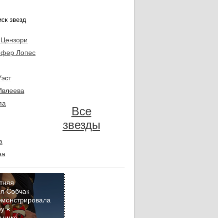
 Цензори
фер Лопес
Уэст
Ивлеева
па
Все
звезды
а
на
тняя
я Собчак
емонстрировала
Кадр
у в
дня
ьнике