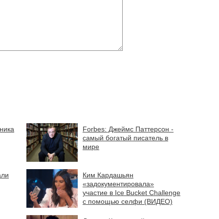
ника
Forbes: Джеймс Паттерсон -
самый богатый писатель в
мире
али
Ким Кардашьян
«задокументировала»
участие в Ice Bucket Challenge
с помощью селфи (ВИДЕО)