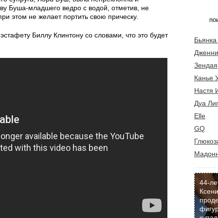
ву Буша-младшего ведро с водой, отметив, не
при этом не желает портить свою прическу.
эстафету Биллу Клинтону со словами, что это будет
Бьянка
Дженни
Зендая
Канье 
Настя 
Дуа Ли
Elle
GQ
Глюкоз
Мадон
44-ле
Ксени
прод
фигур
купал