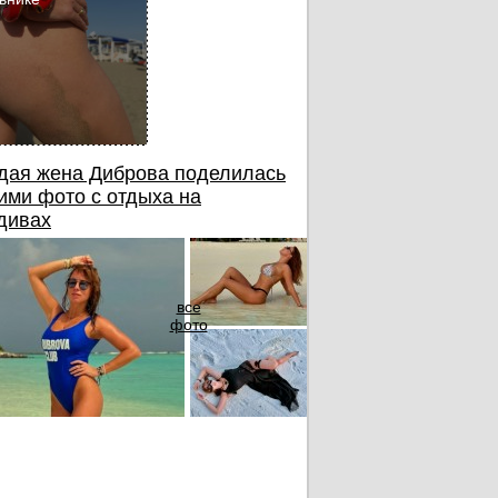
дая жена Диброва поделилась
ими фото с отдыха на
дивах
все
фото