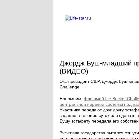
О проекте
Реклама
Джордж Буш-младший при
(ВИДЕО)
Экс-президент США Джордж Буш-младш
Challenge.
Напомним,
флешмоб Ice Bucket Chall
центральной нервной системы под на
Участники передают друг другу эстаф
задание в течение суток или сделать 
Бушу эстафету передала его собствен
Экс-глава государства пытался отшути
«недостаточно по-президентски». Но 