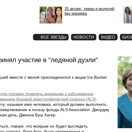
25 актрис, певиц и моделей
без макияжа
STAR
ФОТО
ВСЕ ЗВЕЗДЫ
НОВОСТИ
ВИДЕО
БИО
21
нял участие в "ледяной дуэли"
августа
2014
ий вместе с женой присоединился к акции Ice Bucket
enge призван привлечь внимание к заболеванию
званием боковой амиотрофический склероз (ALS)
.
ету, называя имя человека, который должен выполнить
пожертвование в пользу фонда ALS Association. Джорджу
ная дочь, Дженна Буш Хагер.
ться, говоря, что мокрым он будет выглядеть
его супруга, Лора Буш, была непреклонна и