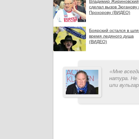
Владимир Жириновский
сделал вызов Зюганову 
Прохорову (ВИДЕО)
Боярский остался в шля
время ледяного душа
(ВИДЕО)
«
Мне всегд
натура. Не 
или вульга