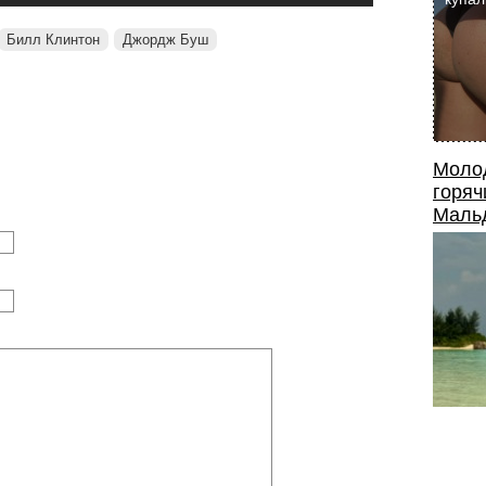
Билл Клинтон
Джордж Буш
Моло
горяч
Маль