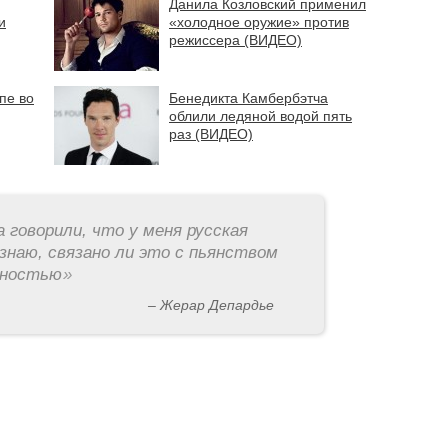
Данила Козловский применил
и
«холодное оружие» против
режиссера (ВИДЕО)
пе во
Бенедикта Камбербэтча
облили ледяной водой пять
раз (ВИДЕО)
а говорили, что у меня русская
знаю, связано ли это с пьянством
рностью
»
– Жерар Депардье