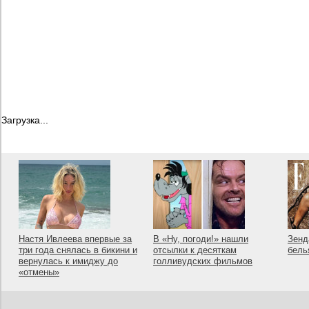
Загрузка...
Настя Ивлеева впервые за
В «Ну, погоди!» нашли
Зенд
три года снялась в бикини и
отсылки к десяткам
бель
вернулась к имиджу до
голливудских фильмов
«отмены»