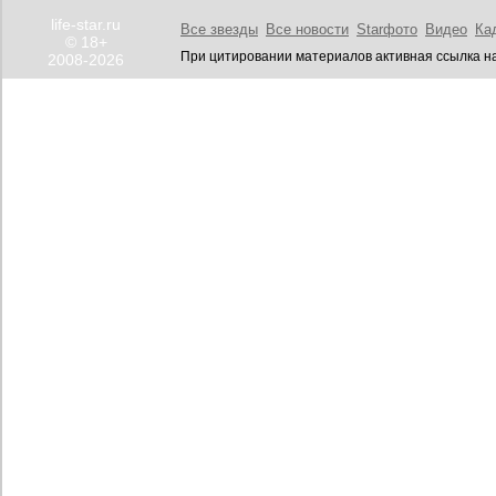
life-star.ru
Все звезды
Все новости
Starфото
Видео
Ка
© 18+
При цитировании материалов активная ссылка на
2008-2026