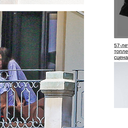
57-ле
топле
сцена