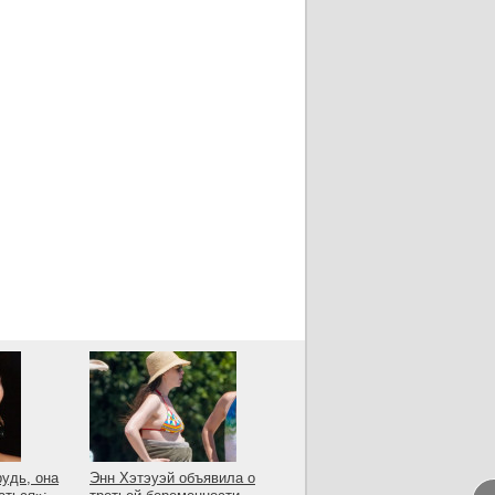
рудь, она
Энн Хэтэуэй объявила о