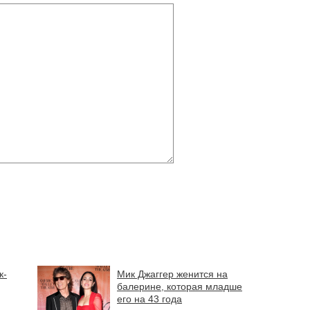
к-
Мик Джаггер женится на
балерине, которая младше
его на 43 года