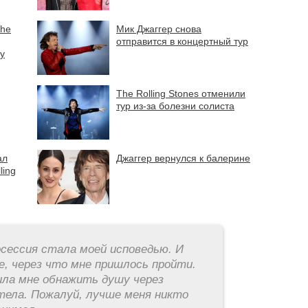
The
Мик Джаггер снова
отправится в концертный тур
у
The Rolling Stones отменили
тур из-за болезни солиста
ал
Джаггер вернулся к балерине
ling
ессия стала моей исповедью. И
е, через что мне пришлось пройти.
ила мне обнажить душу через
тела. Пожалуй, лучше меня никто