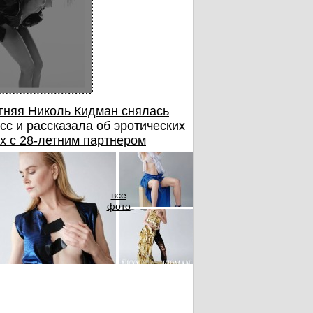
тняя Николь Кидман снялась
сс и рассказала об эротических
х с 28-летним партнером
все
фото