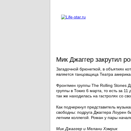
О проекте
Реклама
Мик Джаггер закрутил р
Загадочной брюнеткой, в объятиях ко
является танцовщица Театра америка
Фронтмен группы The Rolling Stones Д
группы в Токио 6 марта, то есть за 11
так же находилась на гастролях со св
Как подчеркнул представитель музыка
свободны: подруга Джаггера Лоурен б
летним коллегой. Роман у пары начал
Мик Джаггер и Мелани Хэмрик