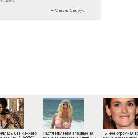
снимал
»
– Майли Сайрус
нялась без нижнего
Настя Ивлеева впервые за
«У нее огромная г