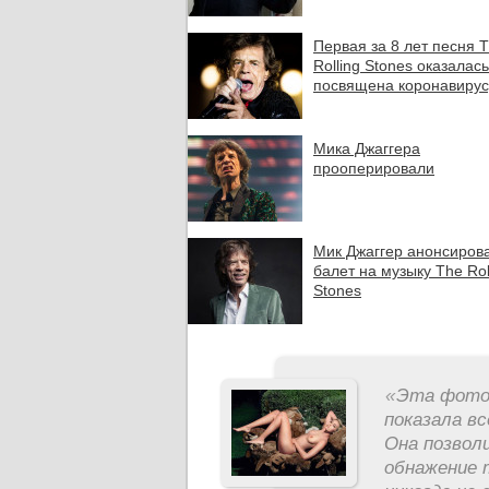
Первая за 8 лет песня 
Rolling Stones оказалась
посвящена коронавирус
Мика Джаггера
прооперировали
Мик Джаггер анонсиров
балет на музыку The Rol
Stones
«
Эта фотос
показала вс
Она позвол
обнажение 