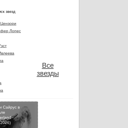
 Цензори
фер Лопес
Уэст
Ивлеева
па
Все
звезды
а
на
и Сайрус в
але
erland
Кадр
 2026)
дня