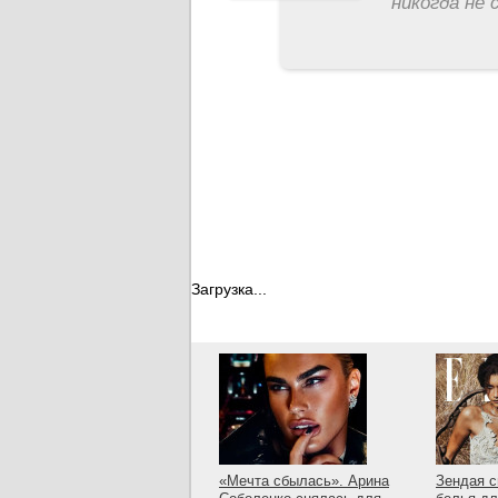
никогда не 
Загрузка...
«Мечта сбылась». Арина
Зендая с