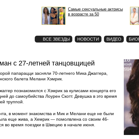
Самые сексуальные актрисы
в возрасте за 50
STAR
ФОТО
ВСЕ ЗВЕЗДЫ
НОВОСТИ
ВИДЕО
БИО
18
оман с 27-летней танцовщицей
июня
2014
торой папарацци засняли 70-летнего Мика Джаггера,
нского балета Мелани Хэмрик.
жаггер познакомился с Хэмрик за кулисами концерта его
 дней до самоубийства Лоурен Скотт. Девушка в это время
оей труппой.
нта, в момент знакомства и Мик и Мелани еще не были
ыла еще жива, а Хемрик — помолвлена со своим 46-
ся во время поездки в Швецию в начале июня.