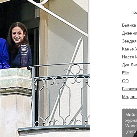
Бьянка
Дженни
Зендая
Канье 
Настя 
Дуа Ли
Elle
GQ
Глюкоз
Мадон
Майл
журн
Wond
(лето