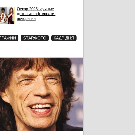
Оскар 2026: лучшие
декольте афтерпати-
вечеринки
ГРАФИИ
STARФОТО
КАДР ДНЯ