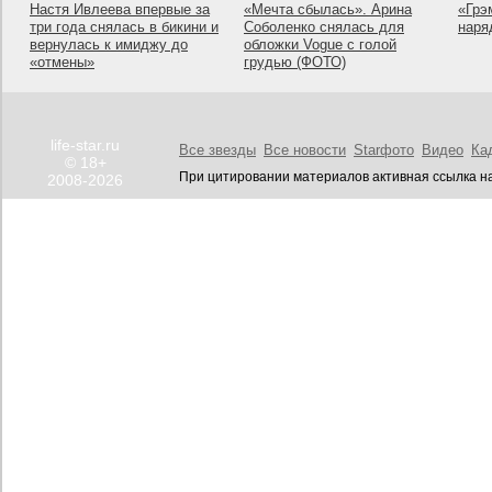
Настя Ивлеева впервые за
«Мечта сбылась». Арина
«Грэ
три года снялась в бикини и
Соболенко снялась для
наря
вернулась к имиджу до
обложки Vogue с голой
«отмены»
грудью (ФОТО)
life-star.ru
Все звезды
Все новости
Starфото
Видео
Ка
© 18+
При цитировании материалов активная ссылка на
2008-2026