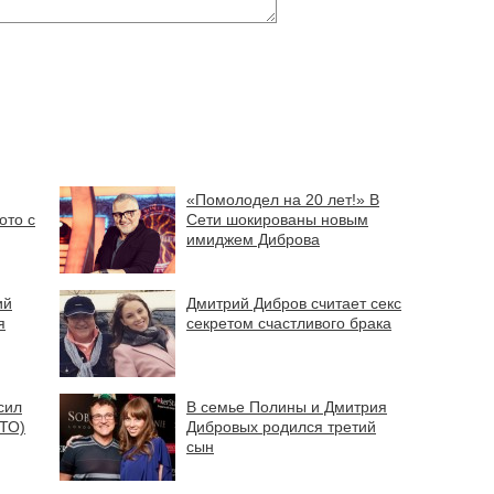
«Помолодел на 20 лет!» В
ото с
Сети шокированы новым
имиджем Диброва
ий
Дмитрий Дибров считает секс
я
секретом счастливого брака
сил
В семье Полины и Дмитрия
ТО)
Дибровых родился третий
сын