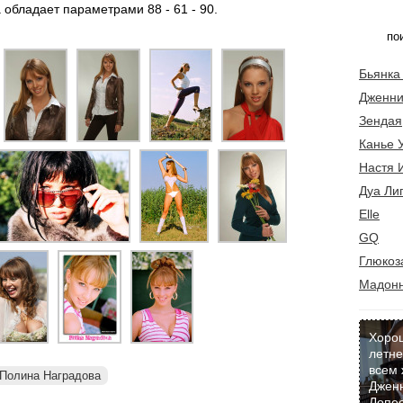
 обладает параметрами 88 - 61 - 90.
Бьянка
Дженни
Зендая
Канье 
Настя 
Дуа Ли
Elle
GQ
Глюкоз
Мадон
Хоро
летне
всем 
Полина Наградова
Джен
Лопес