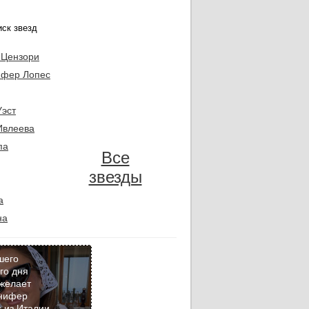
 Цензори
фер Лопес
Уэст
Ивлеева
па
Все
звезды
а
на
шего
го дня
желает
Кадр
нифер
дня
 из Италии