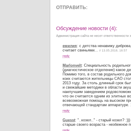
ОТПРАВИТЬ:
Обсуждение новости (4):
Администрация сайта не несет ответственности 
емилия
:
с детства ненавижу диброва,
считает свиньями...
// 13.05.2016, 16:57
reply
Marlonvelt
:
Специальность родильного
(диагностическое отделение) какое д
Помимо того, в состав родильного до
коих считаются жительницы САО сто
2013 году. За столь длинный срок б
и свежайшие методики в области акуш
наилучшим заведением родовспоможен
что он считается одним из элитных 
всевозможная помощь на высоком пр
отвечающей стандартам аппаратуре.
reply
Guesst
:
"..козел.." - старый козел? :
старше своего возраста - незбежное 
reply