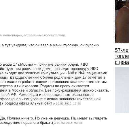
за комментарии, оставленные посетителями.
 а тут увидела, что он взял в жены русскую. он русских
57-ле
топле
сцена
 дома 17 г.Москва – принятие ранних родов. КДО
ействует при родильном доме, проводит процедуру ЭКО.
ма входят две женские консультации - №8 и №4, пациентами
лицы. Двадцатилетний юбилей родильный дом 17 отметил в
ыла налажена работа: нашли применение классические схемы
ерства и гинекологии. Роддом по праву считается
ия в Москве и области. Без приукрашивания можно сказать,
во всей РФ. Роженицам и новорожденным оказывается
офессиональном уровне с использованием качественной,
 17 роддом официальный сайт
// 19.09.2015, 16:48
))) Да, Полина ничего. Но уже не девушка. Начинает выглядеть
последствие неравного брака :(
// 08.03.2015, 03:38