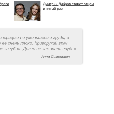
брова
Дмитрий Дибров станет отцом
в пятый раз
операцию по уменьшению груди, и
 ее очень плохо. Криворукий врач
е загубил. Долго не заживала грудь
»
– Анна Семенович