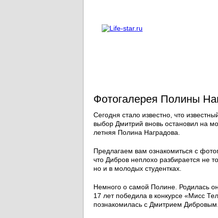
О проекте
Реклама
Фотогалерея Полины На
Сегодня стало известно, что известн
выбор Дмитрий вновь остановил на мо
летняя Полина Наградова.
Предлагаем вам ознакомиться с фотог
что Дибров неплохо разбирается не т
но и в молодых студентках.
Немного о самой Полине. Родилась она
17 лет победила в конкурсе «Мисс Тело
познакомилась с Дмитрием Дибровым