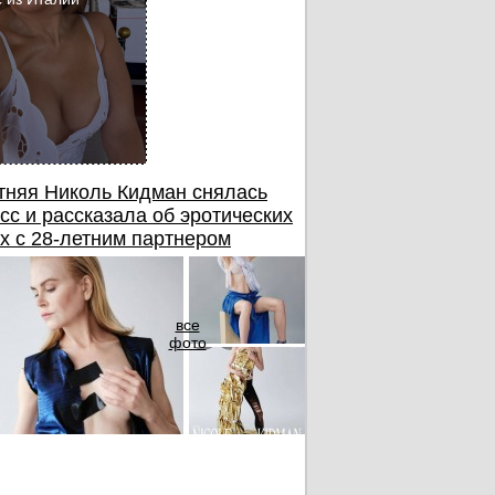
тняя Николь Кидман снялась
сс и рассказала об эротических
х с 28-летним партнером
все
фото