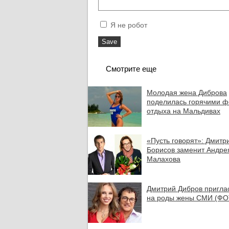
Я не робот
Смотрите еще
Молодая жена Диброва
поделилась горячими ф
отдыха на Мальдивах
«Пусть говорят»: Дмитр
Борисов заменит Андре
Малахова
Дмитрий Дибров пригла
на роды жены СМИ (ФО