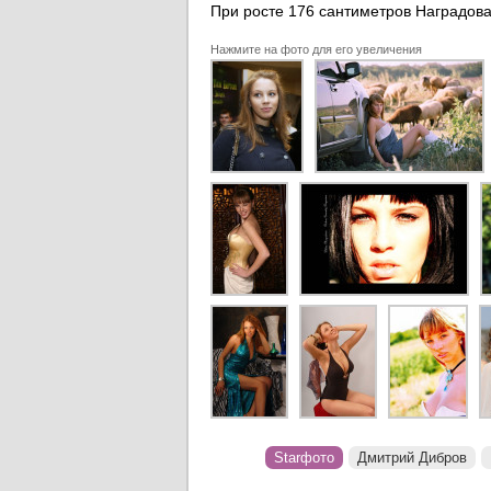
При росте 176 сантиметров Наградова
Нажмите на фото для его увеличения
Starфото
Дмитрий Дибров