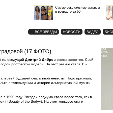
Самые сексуальные актрисы
в возрасте за 50
STAR
ФОТО
ВСЕ ЗВЕЗДЫ
НОВОСТИ
ВИДЕО
БИО
26
градовой (17 ФОТО)
марта
2009
ый телеведущий
Дмитрий Дибров
снова женится
. Свой
лодой ростовской модели. На этот раз ею стала 19-
алереей будущей счастливой невесты. Надо признать,
олько в телевидении и истории альтернативной музыки,
 в 1990 году. Звездой подиума стала после того, как в
» («Beauty of the Body»). На этом конкурсе она и
.