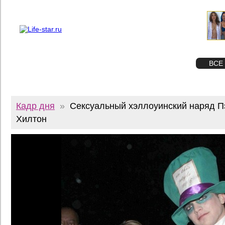
О проекте
Реклама
Twitter
STAR
ФОТО
ВСЕ
Кадр дня
»
Сексуальный хэллоуинский наряд П
Хилтон