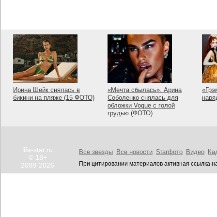
Ирина Шейк снялась в
«Мечта сбылась». Арина
«Грэ
бикини на пляже (15 ФОТО)
Соболенко снялась для
наря
обложки Vogue с голой
грудью (ФОТО)
life-star.ru
Все звезды
Все новости
Starфото
Видео
Ка
© 18+
При цитировании материалов активная ссылка на
2008-2026