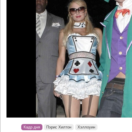
Кадр дня
Пэрис Хилтон
Хэллоуин