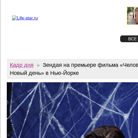
О проекте
Реклама
Twitter
STAR
ФОТО
ВСЕ
Кадр дня
»
Зендая на премьере фильма «Челов
Новый день» в Нью-Йорке