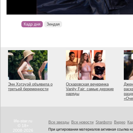
Кадр дня
Зендая
Энн Хэтэуэй объявила о
Оскаровская вечеринка
Джен
третьей беременности
Vanity Fair: самые дерзкие
раск
наряды
разд
«Оче
life-star.ru
Все звезды
Все новости
Starфото
Видео
Ка
© 18+
При цитировании материалов активная ссылка на
2008-2026