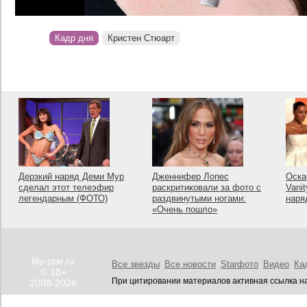
Кадр дня
Кристен Стюарт
Дерзкий наряд Деми Мур
Дженнифер Лопес
Оска
сделал этот телеэфир
раскритиковали за фото с
Vanit
легендарным (ФОТО)
раздвинутыми ногами:
наря
«Очень пошло»
life-star.ru
Все звезды
Все новости
Starфото
Видео
Ка
© 18+
При цитировании материалов активная ссылка на
2008-2026