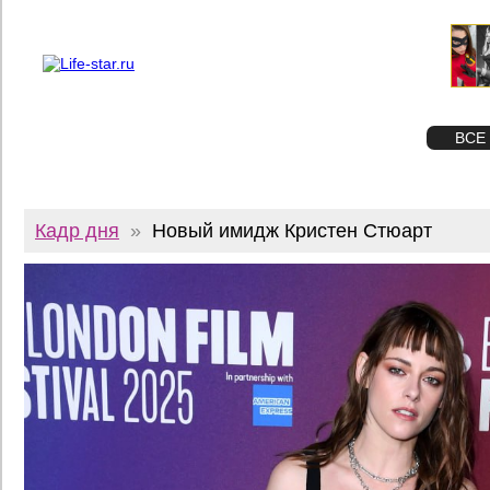
О проекте
Реклама
Twitter
STAR
ФОТО
ВСЕ
Кадр дня
»
Новый имидж Кристен Стюарт