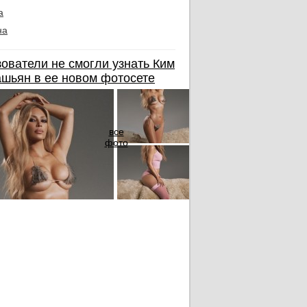
а
на
ователи не смогли узнать Ким
шьян в ее новом фотосете
все
фото