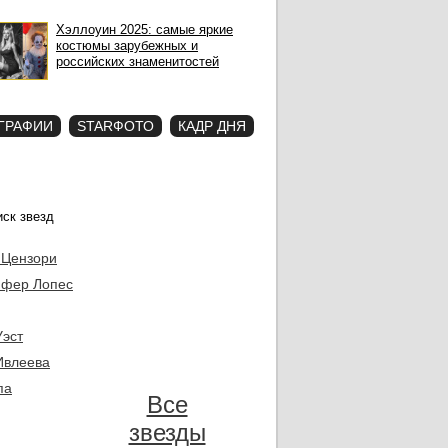
Хэллоуин 2025: самые яркие
костюмы зарубежных и
российских знаменитостей
ГРАФИИ
STARФОТО
КАДР ДНЯ
 Цензори
фер Лопес
Уэст
Ивлеева
па
Все
звезды