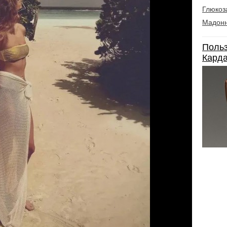
Глюкоз
Мадон
Польз
Карда