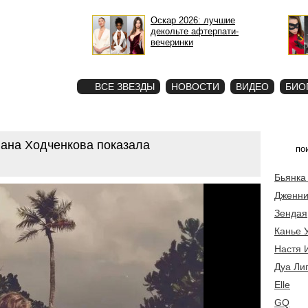
Оскар 2026: лучшие
декольте афтерпати-
вечеринки
STAR
ФОТО
ВСЕ ЗВЕЗДЫ
НОВОСТИ
ВИДЕО
БИО
лана Ходченкова показала
Бьянка
Дженни
Зендая
Канье 
Настя 
Дуа Ли
Elle
GQ