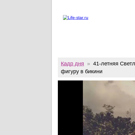
О проекте
Реклама
Twitter
Кадр дня
»
41-летняя Свет
фигуру в бикини