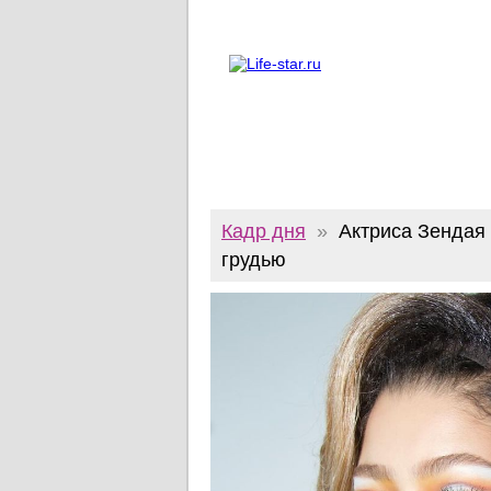
О проекте
Реклама
Twitter
Кадр дня
»
Актриса Зендая 
грудью