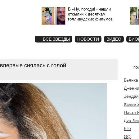
В «Ну, погоди!» нашли
отсылки к десяткам
голливудских фильмов
STAR
ФОТО
ВСЕ ЗВЕЗДЫ
НОВОСТИ
ВИДЕО
БИО
впервые снялась с голой
Бьянка
Дженни
Зендая
Канье 
Настя 
Дуа Ли
Elle
GQ