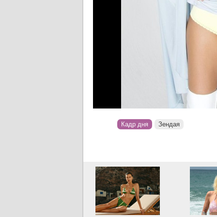
Кадр дня
Зендая