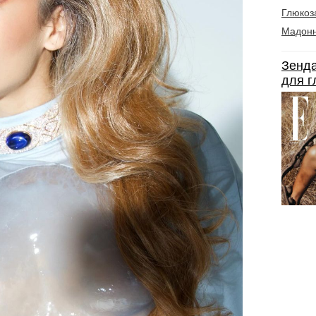
Глюкоз
Мадон
Зенда
для г