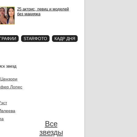
25 актрис, певиц и моделей
без макияжа
ГРАФИИ
STARФОТО
КАДР ДНЯ
 Цензори
фер Лопес
Уэст
Ивлеева
па
Все
звезды