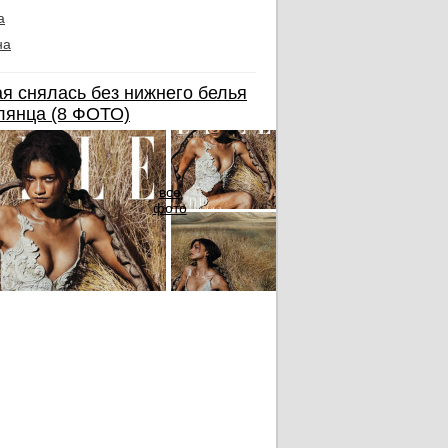
а
на
я снялась без нижнего белья
лянца (8 ФОТО)
все
фото