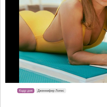
Кадр дня
Дженнифер Лопес