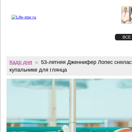
О проекте
Реклама
Twitter
STAR
ФОТО
ВСЕ
Кадр дня
»
53-летняя Дженнифер Лопес снялас
купальнике для глянца