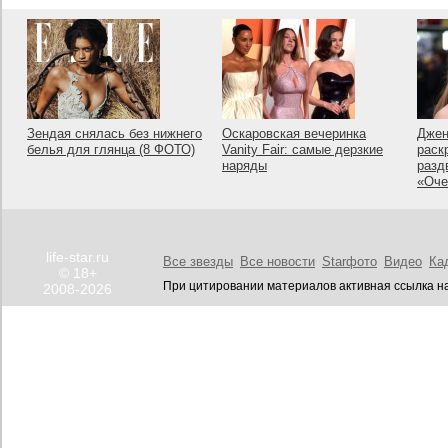
Зендая снялась без нижнего
Оскаровская вечеринка
Джен
белья для глянца (8 ФОТО)
Vanity Fair: самые дерзкие
раск
наряды
разд
«Оче
life-star.ru
Все звезды
Все новости
Starфото
Видео
Ка
© 18+
При цитировании материалов активная ссылка на
2008-2026