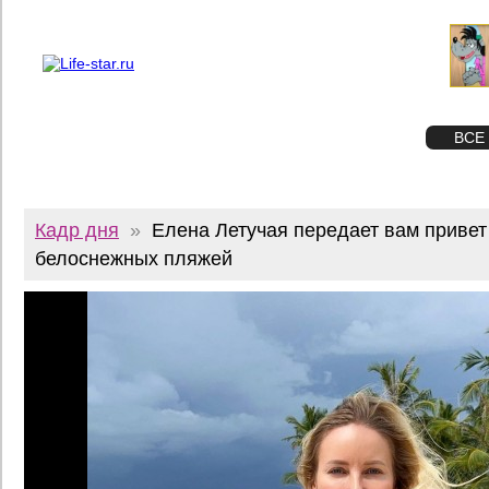
О проекте
Реклама
Twitter
STAR
ФОТО
ВСЕ
Кадр дня
»
Елена Летучая передает вам привет
белоснежных пляжей