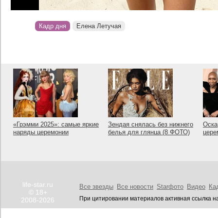
Кадр дня
Елена Летучая
«Грэмми 2025»: самые яркие
Зендая снялась без нижнего
Оска
наряды церемонии
белья для глянца (8 ФОТО)
цере
life-star.ru
Все звезды
Все новости
Starфото
Видео
Ка
© 18+
При цитировании материалов активная ссылка на
2008-2026