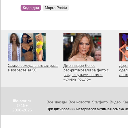
Кадр дня
Марго Робби
Самые сексуальные актрисы
Дженнифер Лопес
Дерз
в возрасте за 50
раскритиковали за фото с
сдел
раздвинутыми ногами:
леге
«Очень пошло»
life-star.ru
Все звезды
Все новости
Starфото
Видео
Ка
© 18+
При цитировании материалов активная ссылка на
2008-2026