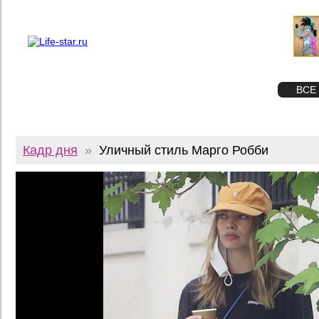
О проекте
Реклама
Twitter
STAR
ФОТО
ВСЕ
Кадр дня
»
Уличный стиль Марго Робби