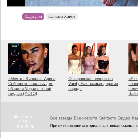
Кадр дня
Сальма Хайек
«Мечта сбылась». Арина
Оскаровская вечеринка
«У н
Соболенко снялась для
Vanity Fair: самые дерзкие
вечн
обложки Vogue с голой
наряды
соли
грудью (ФОТО)
Вайн
life-star.ru
Все звезды
Все новости
Starфото
Видео
Ка
© 18+
При цитировании материалов активная ссылка на
2008-2026