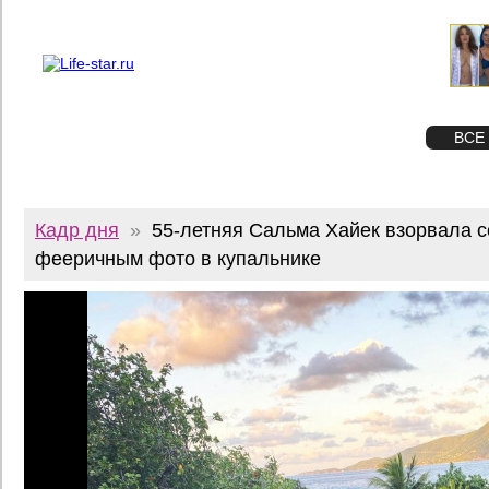
О проекте
Реклама
Twitter
STAR
ФОТО
ВСЕ
Кадр дня
»
55-летняя Сальма Хайек взорвала с
фееричным фото в купальнике