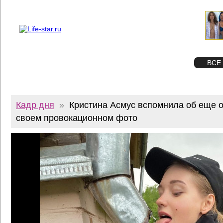
О проекте
Реклама
Twitter
STAR
ФОТО
ВСЕ
Кадр дня
»
Кристина Асмус вспомнила об еще 
своем провокационном фото