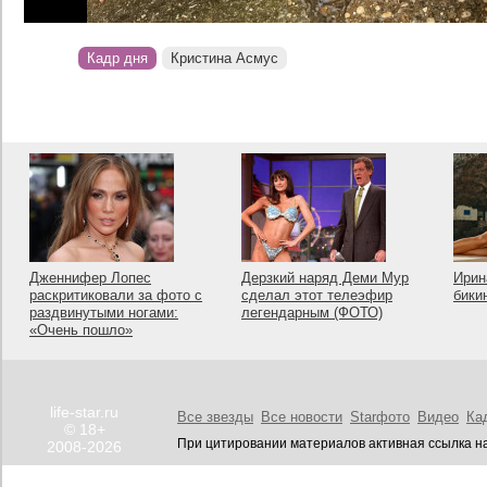
Кадр дня
Кристина Асмус
Дженнифер Лопес
Дерзкий наряд Деми Мур
Ирин
раскритиковали за фото с
сделал этот телеэфир
бики
раздвинутыми ногами:
легендарным (ФОТО)
«Очень пошло»
life-star.ru
Все звезды
Все новости
Starфото
Видео
Ка
© 18+
При цитировании материалов активная ссылка на
2008-2026