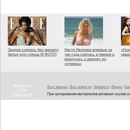
Зендая снялась без нижнего
Настя Ивлеева впервые за
«Грэ
белья для глянца (8 ФОТО)
три года снялась в бикини и
наря
вернулась к имиджу до
«отмены»
life-star.ru
Все звезды
Все новости
Starфото
Видео
Ка
© 18+
При цитировании материалов активная ссылка на
2008-2026