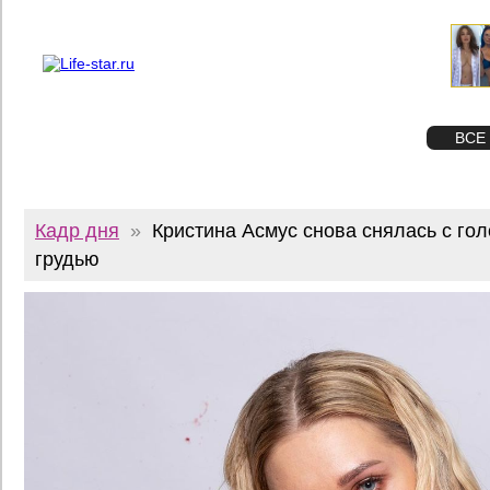
О проекте
Реклама
Twitter
STAR
ФОТО
ВСЕ
Кадр дня
»
Кристина Асмус снова снялась с гол
грудью